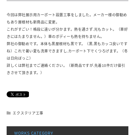
今回は弊社展示用カーポート設置工事をしました。メーカー様の御勧め
もあり屋根材も新商品に変更。
これがすごい！格段に違いが分かます。熱を通さず.光もカット。（車好
きにはたまりません。）車のボディーも熱を持ちません。
弊社の御勧めです。本体も黒屋根材も黒です。（黒.黒もカッコ良いです
ね）これで暑い夏も洗車できますし.カーポート下でくつろげます。（冬
は日向ぼっこ）
詳しくは弊社までご連絡ください。（新商品ですが.先着10件だけ値引
きさせて頂きます。）
エクステリア工事
WORKS CATEGORY